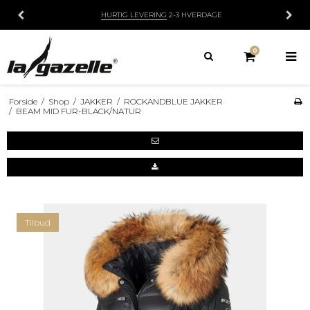
HURTIG LEVERING
2-3 HVERDAGE
0
Forside
/
Shop
/
JAKKER
/
ROCKANDBLUE JAKKER
/
BEAM MID FUR-BLACK/NATUR
Tilbud